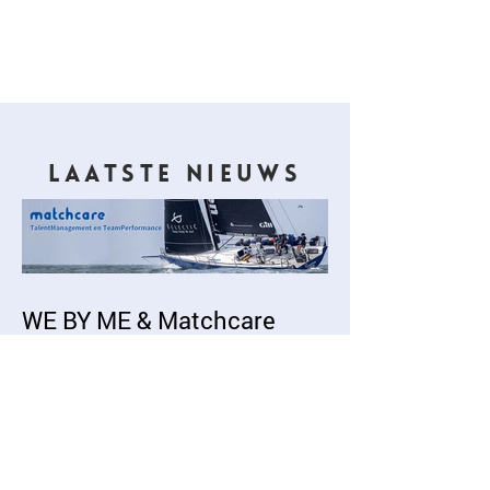
motiveren.
Kick off keynote presentatie
LAATSTE NIEUWS
WE BY ME & Matchcare
Online training
Meer nieuws >