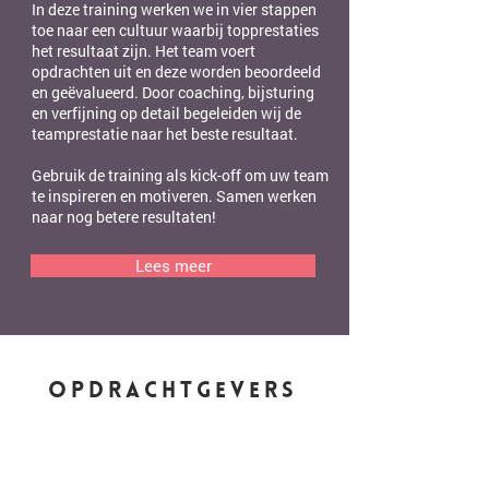
In deze training werken we in vier stappen
toe naar een cultuur waarbij topprestaties
het resultaat zijn. Het team voert
opdrachten uit en deze worden beoordeeld
en geëvalueerd. Door coaching, bijsturing
en verfijning op detail begeleiden wij de
teamprestatie naar het beste resultaat.
Gebruik de training als kick-off om uw team
te inspireren en motiveren. Samen werken
naar nog betere resultaten!
Lees meer
KEYNOTE
Opdrachtgevers
PRESENTATIES
Gebruik de keynote als kick off om
jullie team te inspireren en te